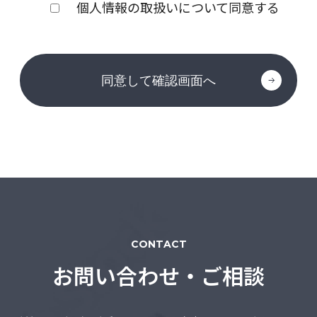
株式会社東通メディア
個人情報の取扱いについて同意する
2．個人情報保護管理者
氏名：三浦 裕二
所属：経営管理部
連絡先：03-6204-2201
3．利用目的
・お問合せに回答するため
4．第三者提供について
ご本人の同意がある場合または法令に基づく場合を除
き、今回ご入力いただく個人情報は第三者に提供しませ
ん。
CONTACT
お問い合わせ・ご相談
5．委託について
個人情報の取扱いを外部に委託する場合は、当社が規定
する個人情報管理基準を満たす企業を選定して委託を行