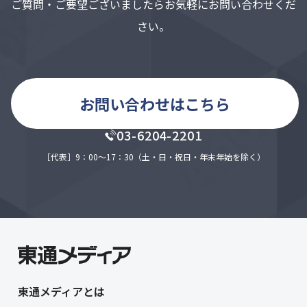
ご質問・ご要望ございましたらお気軽にお問い合わせくだ
い、適切な取扱いが行われるよう監督します。
さい。
6．保有個人データの対応について
弊本人からの請求等により、保有個人データの利用目的
の通知、開示、内容の訂正、追加又は削除、利用の停
お問い合わせはこちら
止、消去又は第三者への提供の停止、第三者提供記録の
開示に応じます。下記窓口にご申請ください。
03-6204-2201
申請窓口：個人情報に関する苦情相談窓口
東京都中央区勝どき1丁目7-3 勝どきサンスクェア5階
［代表］9：00～17：30（土・日・祝日・年末年始を除く）
TEL：03-6204-2201
7．任意性等
個人情報の当社への提出は任意です。しかし、ご提出い
ただけない場合はご本人に上記3項のサービスが受けら
れない等の不利益が生じる場合があります。
東通メディアとは
8．本人が容易に認識できない方法による取得