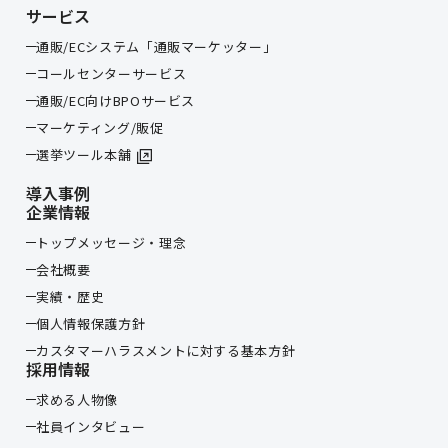
クッキー等本人が容易に認識できない方法による取得は
サービス
行っておりません。
通販/ECシステム「通販マーケッター」
コールセンターサービス
通販/EC向けBPOサービス
マーケティング/販促
選挙ツール本舗
導入事例
企業情報
トップメッセージ・理念
会社概要
実績・歴史
個人情報保護方針
カスタマーハラスメントに対する基本方針
採用情報
求める人物像
社員インタビュー