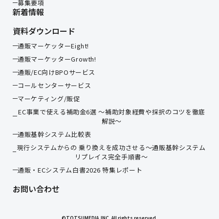
募集要項
新着情報
資料ダウンロード
通販マーケッターEight!
通販マーケッターGrowth!
通販/EC向けBPOサービス
コールセンターサービス
マーケティング/販促
EC事業で使える補助金6選 ～補助対象経費や採択のコツを徹底
解説～
通販基幹システム比較表
現行システムからの 乗り換えを成功させる〜通販基幹システム
リプレイス完全手順書〜
通販・ECシステム白書2026 特集レポート
お問い合わせ
©TOTSUMEDIA,INC. All rights reserved.