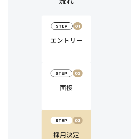
流れ
STEP
01
エントリー
STEP
02
面接
STEP
03
採用決定